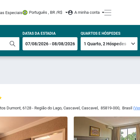
Português , BR /
R$
A minha conta
tas Especiais
DATAS DA ESTADIA
QUARTOS E HÓSPEDES
ntos Dumont, 6128 - Região do Lago, Cascavel
,
Cascavel
,
85819-000
,
Brasil
(
Ve