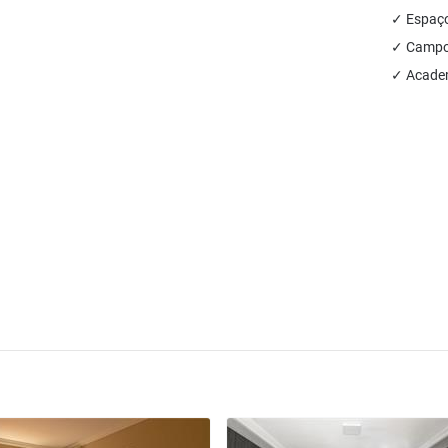
✓ Espaço
✓ Campo 
✓ Academ